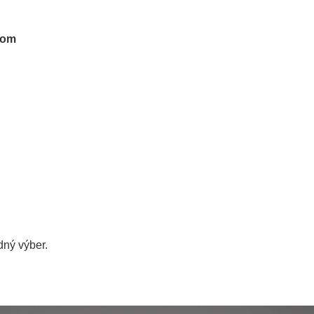
tom
ný výber.