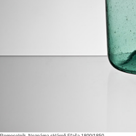
Remeselník, Neznáma skláreň
Fľaša
1800/1850