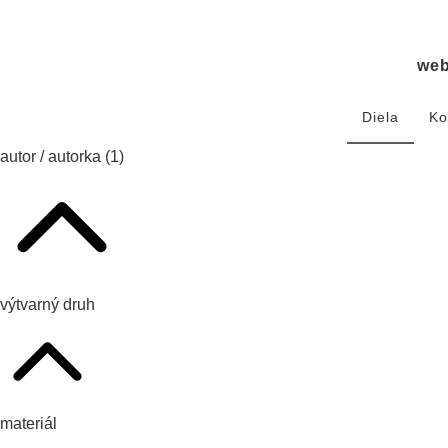
we
Diela
Ko
autor / autorka
(1)
výtvarný druh
materiál