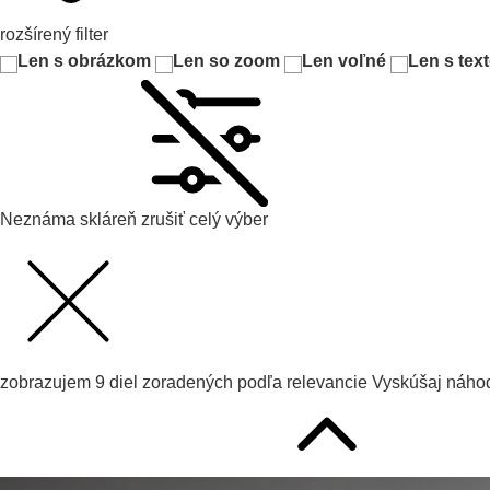
rozšírený filter
Len s obrázkom
Len so zoom
Len voľné
Len s tex
Neznáma skláreň
zrušiť celý výber
zobrazujem
9
diel zoradených podľa
relevancie
Vyskúšaj
náhod