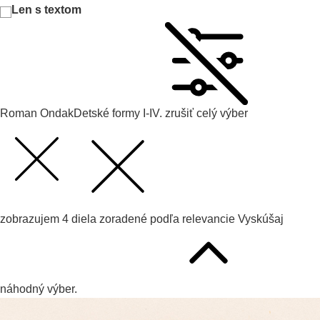
Len s textom
Roman Ondak
Detské formy I-IV.
zrušiť celý výber
zobrazujem
4
diela zoradené podľa
relevancie
Vyskúšaj
náhodný výber.