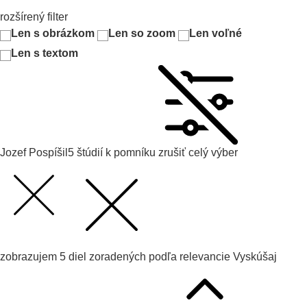
rozšírený filter
Len s obrázkom
Len so zoom
Len voľné
Len s textom
Jozef Pospíšil
5 štúdií k pomníku
zrušiť celý výber
zobrazujem
5
diel zoradených podľa
relevancie
Vyskúšaj