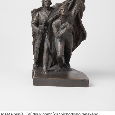
Jozef Pospíšil
Štúdia k pomníku Východoslovenského