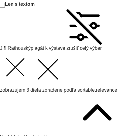
Len s textom
Jiří Rathouský
plagát k výstave
zrušiť celý výber
zobrazujem
3
diela zoradené podľa
sortable.relevance