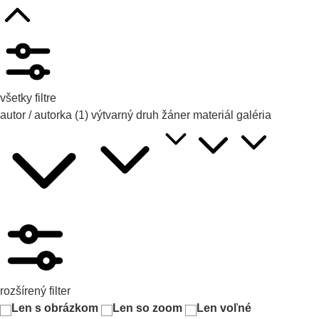
všetky filtre
autor / autorka
(1)
výtvarný druh
žáner
materiál
galéria
rozšírený filter
Len s obrázkom
Len so zoom
Len voľné