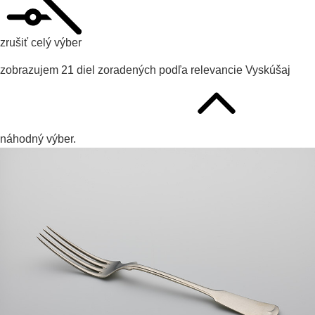
zrušiť celý výber
zobrazujem
21
diel zoradených podľa
relevancie
Vyskúšaj
náhodný výber.