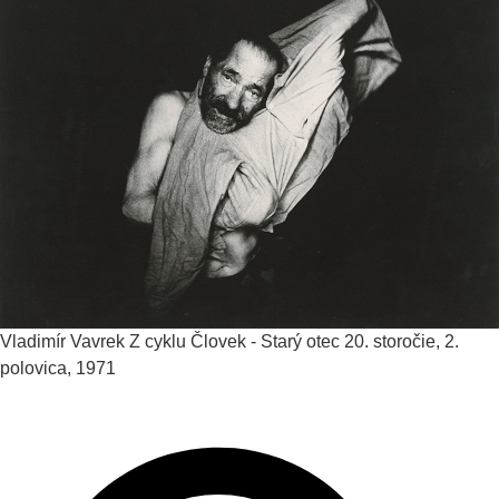
Vladimír Vavrek
Z cyklu Človek - Starý otec
20. storočie, 2.
polovica, 1971