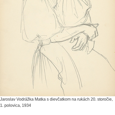
Jaroslav Vodrážka
Matka s dievčatkom na rukách
20. storočie,
1. polovica, 1934