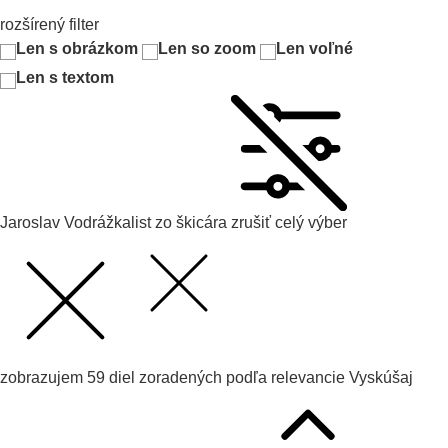
rozšírený filter
Len s obrázkom
Len so zoom
Len voľné
Len s textom
Jaroslav Vodrážka
list zo škicára
zrušiť celý výber
zobrazujem
59
diel zoradených podľa
relevancie
Vyskúšaj