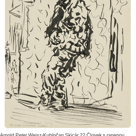
Arnold Peter Weisz-Kubínčan
Skicár 22 Človek s ranenou