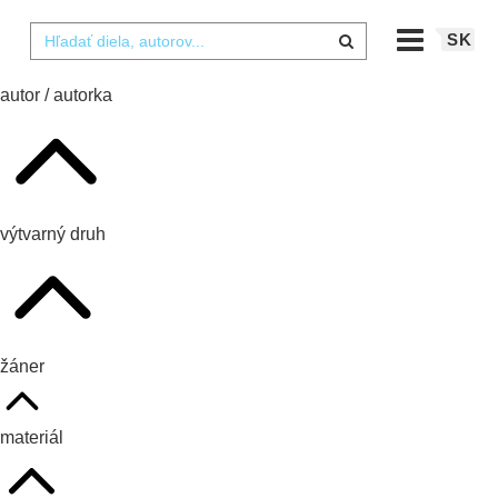
SK
autor / autorka
výtvarný druh
žáner
materiál