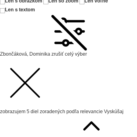
Len s obrázkom
Len so zoom
Len voľné
Len s textom
Zbončáková, Dominika
zrušiť celý výber
zobrazujem
5
diel zoradených podľa
relevancie
Vyskúšaj