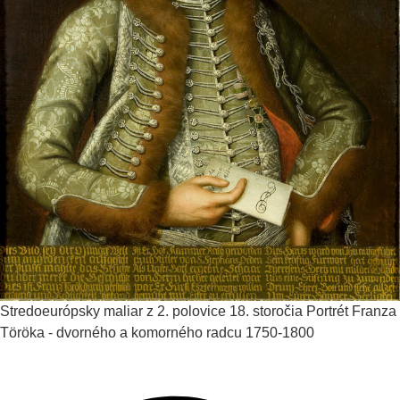
Stredoeurópsky maliar z 2. polovice 18. storočia
Portrét Franza
Töröka - dvorného a komorného radcu
1750-1800