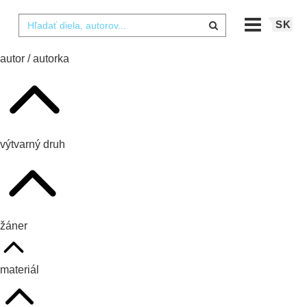
SK
autor / autorka
výtvarný druh
žáner
materiál