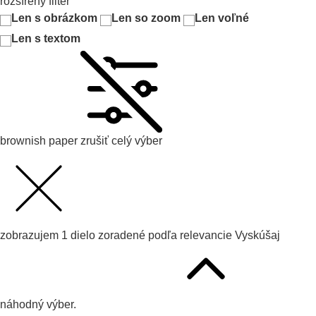
rozšírený filter
Len s obrázkom
Len so zoom
Len voľné
Len s textom
brownish paper
zrušiť celý výber
zobrazujem
1
dielo zoradené podľa
relevancie
Vyskúšaj
náhodný výber.