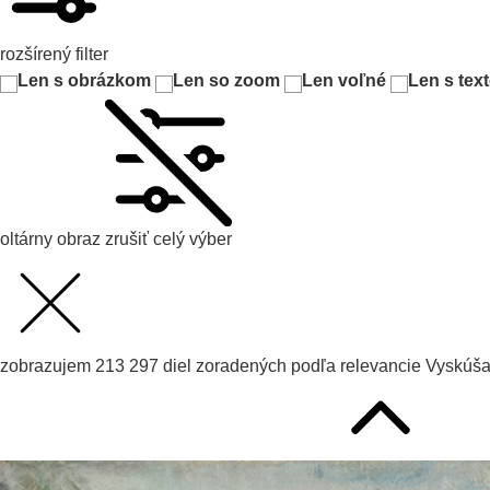
rozšírený filter
Len s obrázkom
Len so zoom
Len voľné
Len s tex
oltárny obraz
zrušiť celý výber
zobrazujem
213 297
diel zoradených podľa
relevancie
Vyskúš