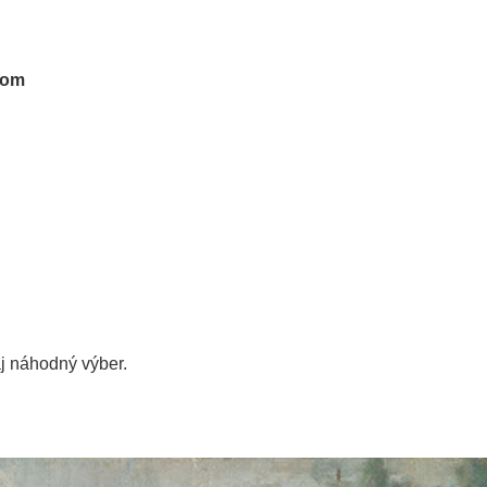
tom
aj
náhodný výber.