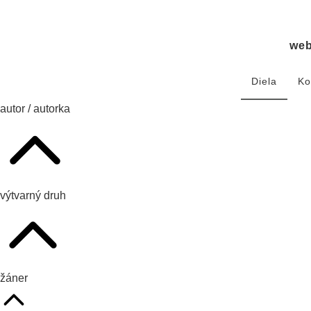
we
Diela
Ko
autor / autorka
výtvarný druh
žáner