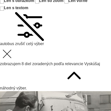
Len s obrázkom
Len so zoom
Len voľné
Len s textom
autobus
zrušiť celý výber
zobrazujem
8
diel zoradených podľa
relevancie
Vyskúšaj
náhodný výber.