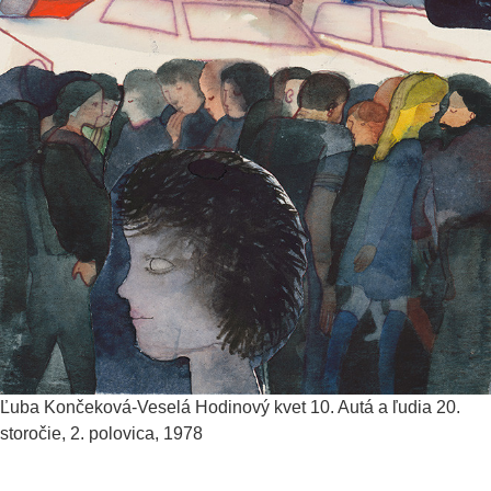
Ľuba Končeková-Veselá
Hodinový kvet 10. Autá a ľudia
20.
storočie, 2. polovica, 1978