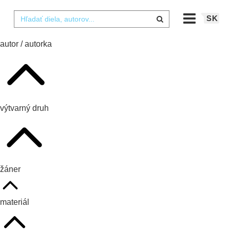
SK
autor / autorka
výtvarný druh
žáner
materiál