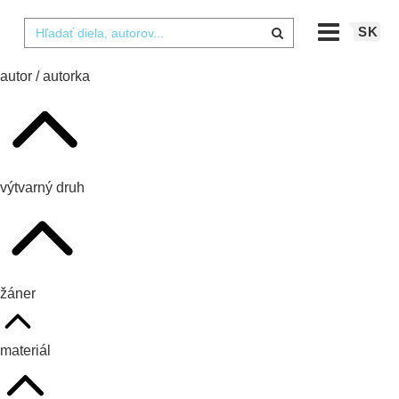
SK
autor / autorka
výtvarný druh
žáner
materiál