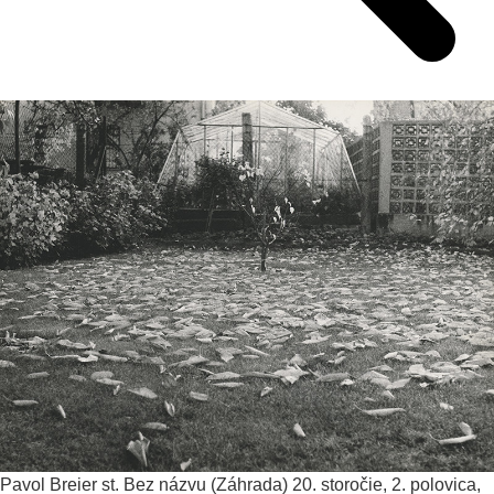
Pavol Breier st.
Bez názvu (Záhrada)
20. storočie, 2. polovica,