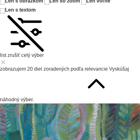
Len s obrázkom
Len so zoom
Len voľné
Len s textom
list
zrušiť celý výber
zobrazujem
20
diel zoradených podľa
relevancie
Vyskúšaj
náhodný výber.