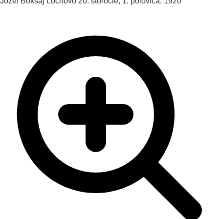
Jozef Bokšaj
Lochovo
20. storočie, 1. polovica, 1920