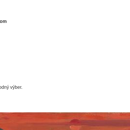
tom
dný výber.