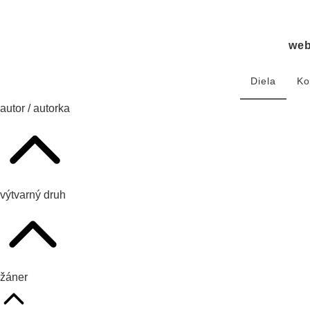
we
Diela
Ko
autor / autorka
výtvarný druh
žáner