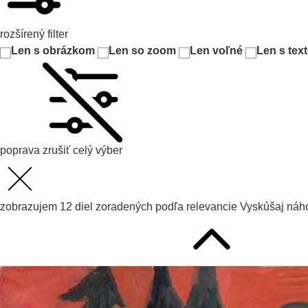
rozšírený filter
Len s obrázkom
Len so zoom
Len voľné
Len s tex
poprava
zrušiť celý výber
zobrazujem
12
diel zoradených podľa
relevancie
Vyskúšaj
náho