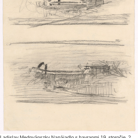
Ladislav Mednyánszky
Napájadlo s havranmi
19. storočie, 2.