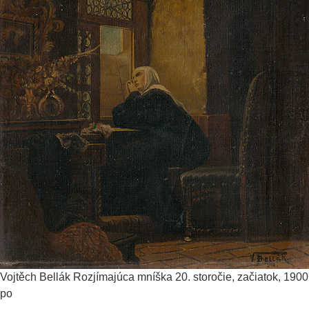
Vojtěch Bellák
Rozjímajúca mníška
20. storočie, začiatok, 1900
po