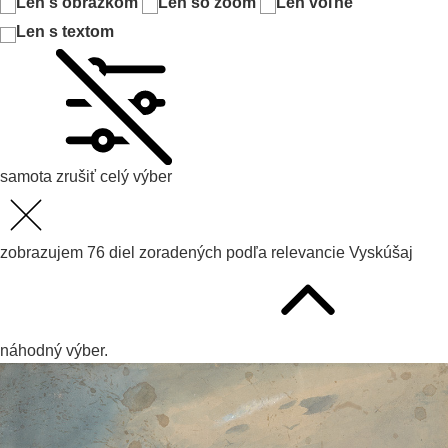
Len s obrázkom
Len so zoom
Len voľné
Len s textom
samota
zrušiť celý výber
zobrazujem
76
diel zoradených podľa
relevancie
Vyskúšaj
náhodný výber.