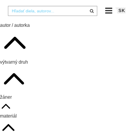
SK
autor / autorka
výtvarný druh
žáner
materiál