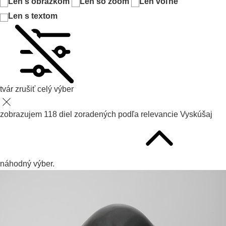
Len s obrázkom
Len so zoom
Len voľné
Len s textom
tvár
zrušiť celý výber
zobrazujem
118
diel zoradených podľa
relevancie
Vyskúšaj
náhodný výber.