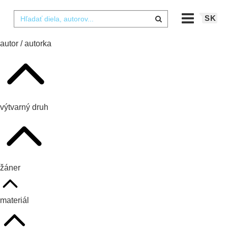
SK
autor / autorka
výtvarný druh
žáner
materiál