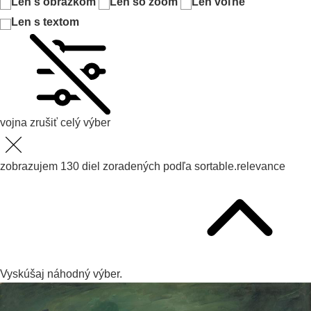
Len s obrázkom
Len so zoom
Len voľné
Len s textom
vojna
zrušiť celý výber
zobrazujem
130
diel zoradených podľa
sortable.relevance
Vyskúšaj
náhodný výber.