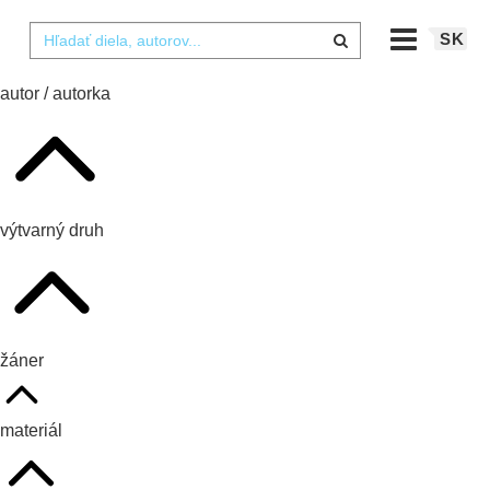
SK
autor / autorka
výtvarný druh
žáner
materiál