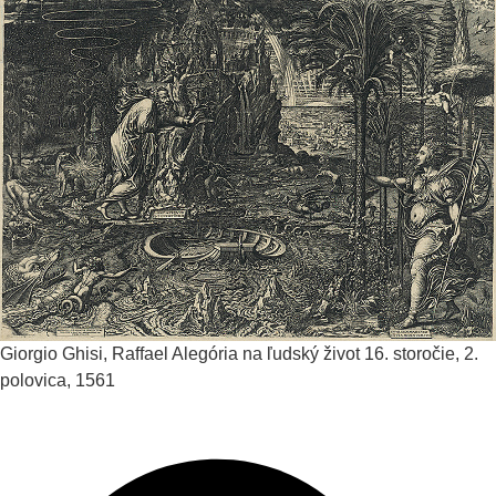
Giorgio Ghisi, Raffael
Alegória na ľudský život
16. storočie, 2.
polovica, 1561