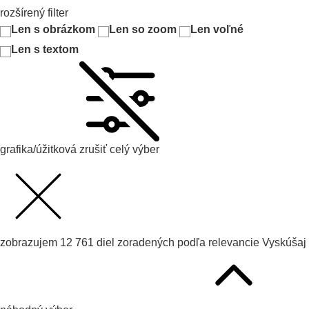
rozšírený filter
Len s obrázkom
Len so zoom
Len voľné
Len s textom
grafika/úžitková
zrušiť celý výber
zobrazujem
12 761
diel zoradených podľa
relevancie
Vyskúšaj