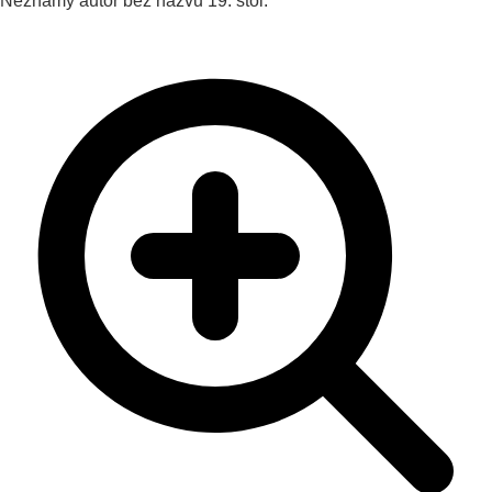
Neznámy autor
bez názvu
19. stol.