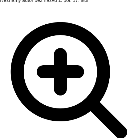
Neznámy autor
bez názvu
1. pol. 17. stol.