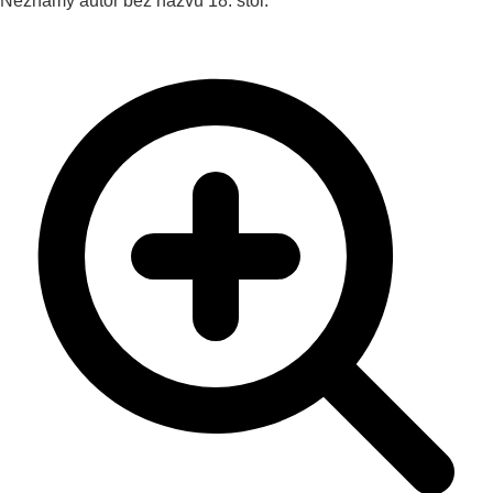
Neznámy autor
bez názvu
18. stol.