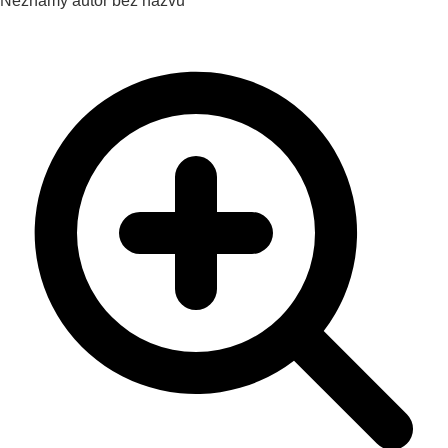
Neznámy autor
bez názvu