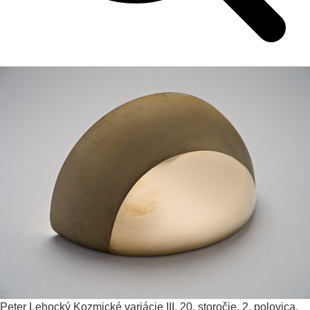
Peter Lehocký
Kozmické variácie III.
20. storočie, 2. polovica,