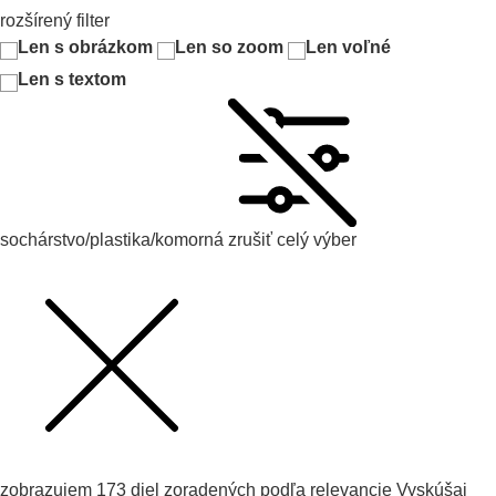
rozšírený filter
Len s obrázkom
Len so zoom
Len voľné
Len s textom
sochárstvo/plastika/komorná
zrušiť celý výber
zobrazujem
173
diel zoradených podľa
relevancie
Vyskúšaj