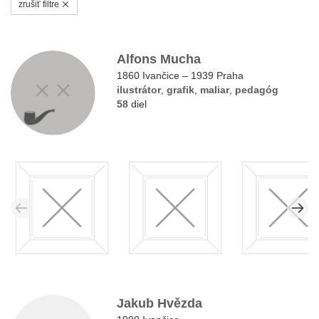
zrušiť filtre
Alfons Mucha
1860 Ivančice – 1939 Praha
ilustrátor
,
grafik
,
maliar
,
pedagóg
58
diel
Jakub Hvězda