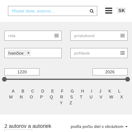
SK
Ivančice
×
A
B
C
D
E
F
G
H
I
J
K
L
M
N
O
P
Q
R
S
T
U
V
W
X
Y
Z
2 autorov a autoriek
podľa počtu diel s obrázkom