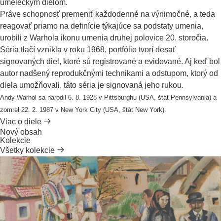
umeleckým dielom.
Práve schopnosť premeniť každodenné na výnimočné, a teda
reagovať priamo na definície týkajúce sa podstaty umenia,
urobili z Warhola ikonu umenia druhej polovice 20. storočia.
Séria tlačí vznikla v roku 1968, portfólio tvorí desať
signovaných diel, ktoré sú registrované a evidované. Aj keď bol
autor nadšený reprodukčnými technikami a odstupom, ktorý od
diela umožňovali, táto séria je signovaná jeho rukou.
Andy Warhol sa narodil 6. 8. 1928 v Pittsburghu (USA, štát Pennsylvania) a
zomrel 22. 2. 1987 v New York City (USA, štát New York).
Viac o diele
Nový obsah
Kolekcie
Všetky kolekcie