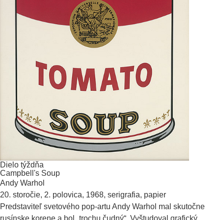
Dielo týždňa
Campbell's Soup
Andy Warhol
20. storočie, 2. polovica, 1968,
serigrafia
,
papier
Predstaviteľ svetového pop-artu Andy Warhol mal skutočne
rusínske korene a bol „trochu čudný“. Vyštudoval grafický