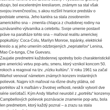
dizajn, bol excelentným kresliarom, známym sa stal však
svojou invenčnosťou, s akou rozšíril hranice predstáv o
podstate umenia. Jeho kariéra sa stala zosobnením
amerického sna – zmenila chlapca z chudobnej rodiny na
uznávaného výtvarníka a celebritu. Svoje umenie postavil
práve na parafráze tohto sna – maľoval realitu americkej
popkultúry: Coca-Colu, Marilyn Monroe, topánky, elektrické
kreslo a aj jeho umením odzbrojených „nepriateľov“ Lenina,
Mao Ce-tunga, Che Guevaru.
Zaujatie predmetmi každodennej spotreby bolo charakteristické
pre americkú vetvu pop-artu, smeru, ktorý vznikol koncom 50.
rokoch a reagoval na tzv. „nízku kultúru“. V roku 1961 sa začal
Warhol venovať námetom známych konzerv instantných
polievok. Najprv ich maľoval na rôzne druhy plátna, od
portrétov až k maľbám v životnej veľkosti, neskôr vytvoril dve
série sieťotlačí. Kým Andy Warhol neurobil z „portrétu“ konzervy
Campbellových polievok poznávacie znamenie pop-artu, bola
len predmetom, ktorý každý poznal – a zrazu sa stala