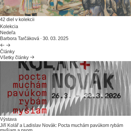
42 diel v kolekcii
Kolekcia
Nedeľa
Barbora Tarčáková
∙ 30. 03. 2025
Články
Všetky články
Výstava
Jiří Kolář a Ladislav Novák: Pocta muchám pavúkom rybám
myšiam a psom