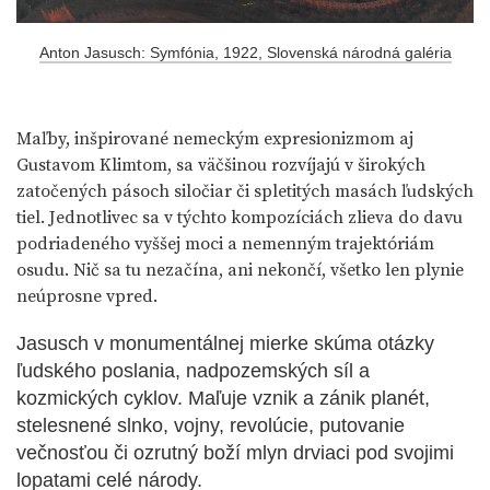
Anton Jasusch: Symfónia, 1922, Slovenská národná galéria
Maľby, inšpirované nemeckým expresionizmom aj
Gustavom Klimtom, sa väčšinou rozvíjajú v širokých
zatočených pásoch siločiar či spletitých masách ľudských
tiel. Jednotlivec sa v týchto kompozíciách zlieva do davu
podriadeného vyššej moci a nemenným trajektóriám
osudu. Nič sa tu nezačína, ani nekončí, všetko len plynie
neúprosne vpred.
Jasusch v monumentálnej mierke skúma otázky
ľudského poslania, nadpozemských síl a
kozmických cyklov. Maľuje vznik a zánik planét,
stelesnené slnko, vojny, revolúcie, putovanie
večnosťou či ozrutný boží mlyn drviaci pod svojimi
lopatami celé národy.