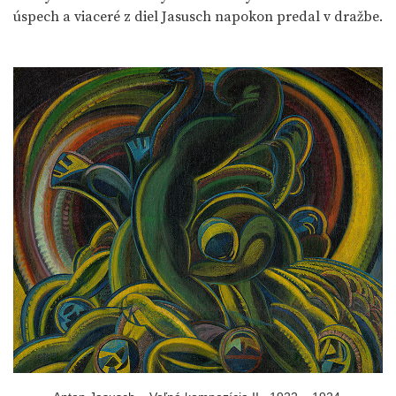
úspech a viaceré z diel Jasusch napokon predal v dražbe.