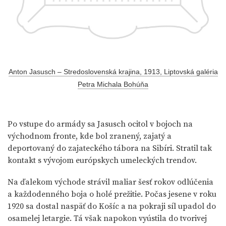
Anton Jasusch – Stredoslovenská krajina, 1913, Liptovská galéria
Petra Michala Bohúňa
Po vstupe do armády sa Jasusch ocitol v bojoch na
východnom fronte, kde bol zranený, zajatý a
deportovaný do zajateckého tábora na Sibíri. Stratil tak
kontakt s vývojom európskych umeleckých trendov.
Na ďalekom východe strávil maliar šesť rokov odlúčenia
a každodenného boja o holé prežitie. Počas jesene v roku
1920 sa dostal naspäť do Košíc a na pokraji síl upadol do
osamelej letargie. Tá však napokon vyústila do tvorivej