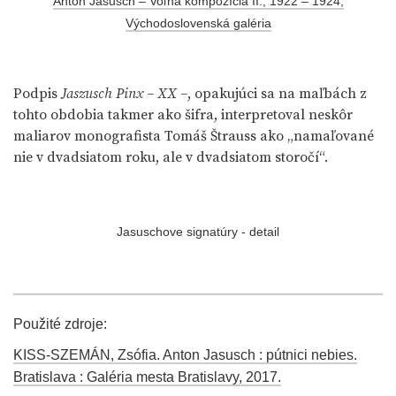
Anton Jasusch – Voľná kompozícia II., 1922 – 1924,
Východoslovenská galéria
Podpis
Jaszusch Pinx – XX –
, opakujúci sa na maľbách z
tohto obdobia takmer ako šifra, interpretoval neskôr
maliarov monografista Tomáš Štrauss ako „namaľované
nie v dvadsiatom roku, ale v dvadsiatom storočí“.
Jasuschove signatúry - detail
Použité zdroje:
KISS-SZEMÁN, Zsófia. Anton Jasusch : pútnici nebies.
Bratislava : Galéria mesta Bratislavy, 2017.