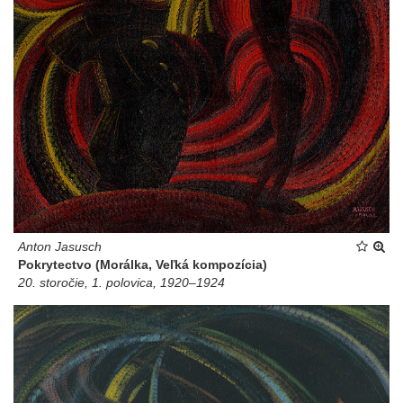
Anton Jasusch
Pokrytectvo (Morálka, Veľká kompozícia)
20. storočie, 1. polovica, 1920–1924