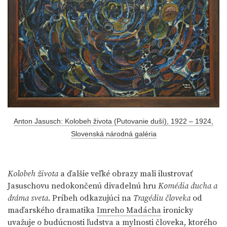
Anton Jasusch: Kolobeh života (Putovanie duší), 1922 – 1924,
Slovenská národná galéria
Kolobeh života
a ďalšie veľké obrazy mali ilustrovať
Jasuschovu nedokončenú divadelnú hru
Komédia ducha a
dráma sveta
. Príbeh odkazujúci na
Tragédiu človeka
od
maďarského dramatika
Imreho Madácha
ironicky
uvažuje o budúcnosti ľudstva a mylnosti človeka, ktorého