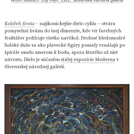
Kolobeh života
– najikonickejšie dielo cyklu – otvára
pomyselnú bránu do inej dimenzie, kde vír farebných
fraktálov pohlcuje všetko navôkol. Drobné bledomodré
ľudské duše sa ako plavecké figúry pomaly vznášajú po
špirále osudu smerom k bodu, spoza ktorého už niet
návratu. Dielo je súčasťou
stálej expozície Moderna
v
Slovenskej národnej galérii.