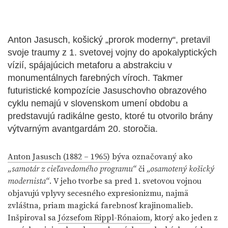
Anton Jasusch, košický „prorok moderny“, pretavil
svoje traumy z 1. svetovej vojny do apokalyptických
vízií, spájajúcich metaforu a abstrakciu v
monumentálnych farebných víroch. Takmer
futuristické kompozície Jasuschovho obrazového
cyklu nemajú v slovenskom umení obdobu a
predstavujú radikálne gesto, ktoré tu otvorilo brány
výtvarným avantgardám 20. storočia.
Anton Jasusch (1882 – 1965)
býva označovaný ako
„samotár z cieľavedomého programu“
či
„osamotený košický
modernista“
. V jeho tvorbe sa pred 1. svetovou vojnou
objavujú vplyvy secesného expresionizmu, najmä
zvláštna, priam magická farebnosť krajinomalieb.
Inšpiroval sa
Józsefom Rippl-Rónaiom
, ktorý ako jeden z