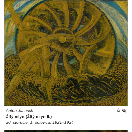
Anton Jasusch
Žltý mlyn (Žltý mlyn II.)
20. storočie, 1. polovica, 1921–1924