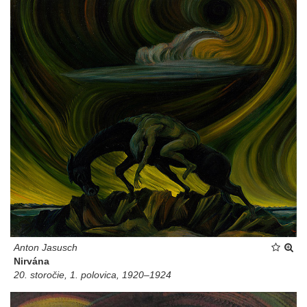
Anton Jasusch
Nirvána
20. storočie, 1. polovica, 1920–1924