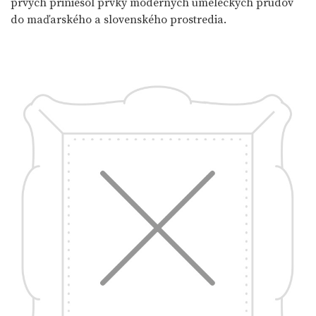
prvých priniesol prvky moderných umeleckých prúdov
do maďarského a slovenského prostredia.