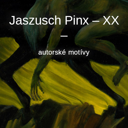
Jaszusch Pinx – XX
Jaszusch Pinx – XX
–
–
autorské motívy
autorské motívy