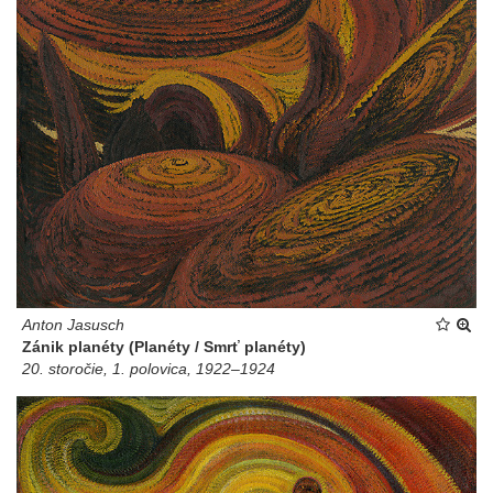
Anton Jasusch
Zánik planéty (Planéty / Smrť planéty)
20. storočie, 1. polovica, 1922–1924