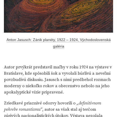
Anton Jasusch: Zánik planéty, 1922 – 1924, Východoslovenská
galéria
Autor prvýkrát predstavil maľby v roku 1924 na výstave v
Bratislave, kde spôsobili šok a vyvolali búrlivú a neveľmi
povzbudivú diskusiu. Jasusch s nimi predbehol rozmach
moderny o niekoľko rokov a obecenstvo nebolo na jeho
apokalyptické vízie pripravené.
Zriedkavé priaznivé odozvy hovorili o
„definitívnom
pohrebe romantizmu“
, autor sa však stal aj terčom
zúrivých nacionalistických útokov. Výstava nezožala