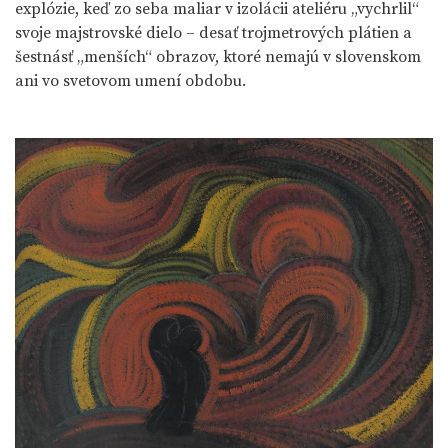
explózie, keď zo seba maliar v izolácii ateliéru „vychrlil“
svoje majstrovské dielo – desať trojmetrových plátien a
šestnásť „menších“ obrazov, ktoré nemajú v slovenskom
ani vo svetovom umení obdobu.