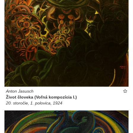
Anton Jasusch
Život človeka (Voľná kompozícia I.)
20. storočie, 1. polovica, 1924