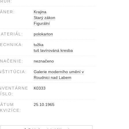
RUH:
ÁNER:
Krajina
Starý zákon
Figurální
ATERIÁL:
polokarton
ECHNIKA:
tužka
tuš lavírováná kresba
NAČENIE:
neznačeno
NŠTITÚCIA:
Galerie moderního umění v
Roudnici nad Labem
NVENTÁRNE
K0333
ÍSLO:
DÁTUM
25.10.1965
KVIZÍCE: