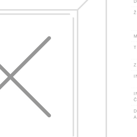
D
Ž
M
T
Z
I
I
Č
A