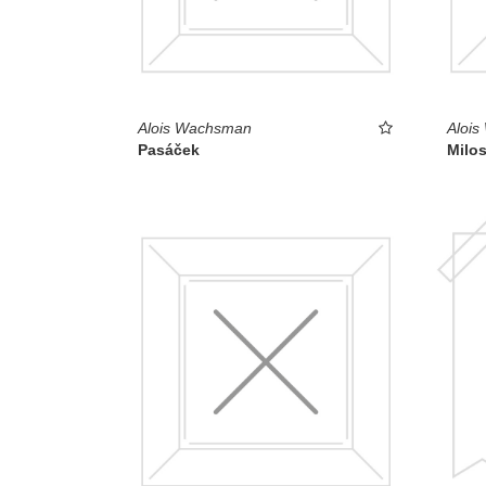
Alois Wachsman
Aloi
Pasáček
Milo