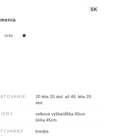
SK
menia
Info
ATOVANIE:
20.léta 20.stol. až 40. léta 20.
stol.
IERY:
celková výška/dĺžka 60cm
šírka 45cm
VÝTVARNÝ
kresba