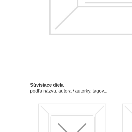
Súvisiace diela
podľa názvu, autora / autorky, tagov...