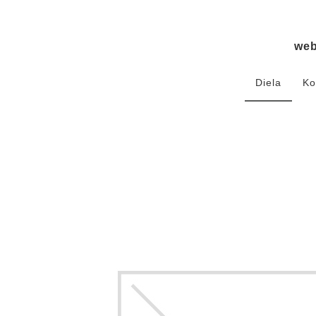
we
Diela
Ko