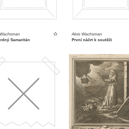
s Wachsman
Alois Wachsman
srdný Samaritán
První náčrt k soutěži