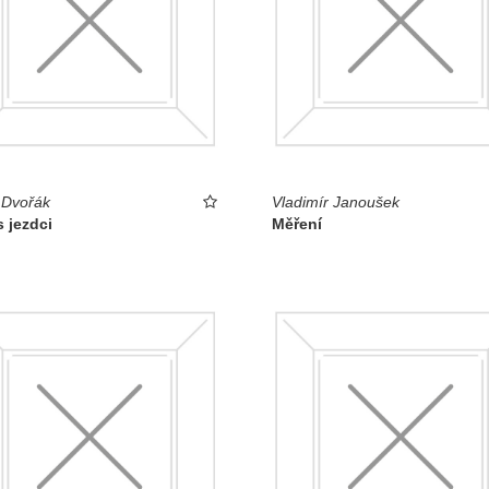
 Dvořák
Vladimír Janoušek
 jezdci
Měření