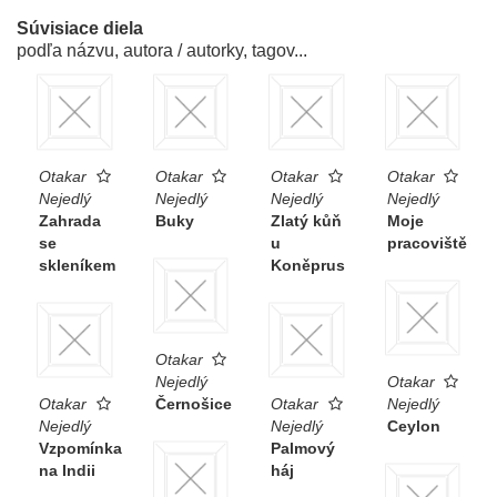
Súvisiace diela
podľa názvu, autora / autorky, tagov...
Otakar
Otakar
Otakar
Otakar
Nejedlý
Nejedlý
Nejedlý
Nejedlý
Zahrada
Buky
Zlatý kůň
Moje
se
u
pracoviště
skleníkem
Koněprus
Otakar
Nejedlý
Otakar
Otakar
Černošice
Otakar
Nejedlý
Nejedlý
Nejedlý
Ceylon
Vzpomínka
Palmový
na Indii
háj