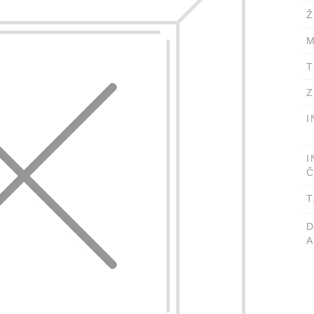
Ž
M
T
Z
I
I
Č
T
A