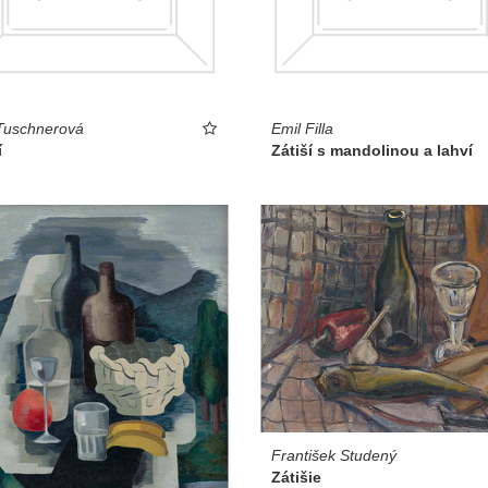
Tuschnerová
Emil Filla
í
Zátiší s mandolinou a lahví
František Studený
Zátišie