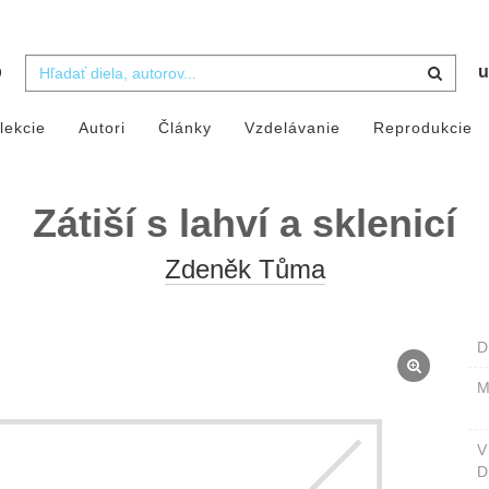
b
u
lekcie
Autori
Články
Vzdelávanie
Reprodukcie
Zátiší s lahví a sklenicí
Zdeněk Tůma
D
M
D