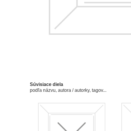
Súvisiace diela
podľa názvu, autora / autorky, tagov...