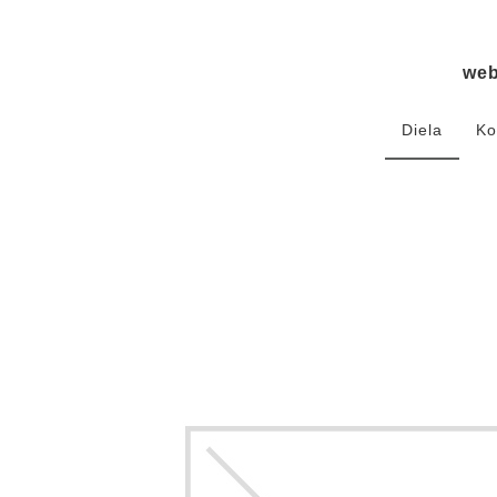
we
Diela
Ko