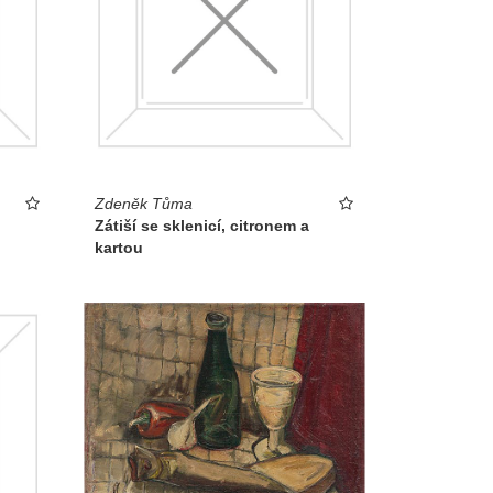
Zdeněk Tůma
Zátiší se sklenicí, citronem a
kartou