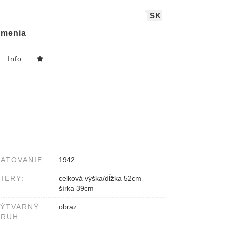
SK
menia
Info
ATOVANIE:
1942
IERY:
celková výška/dĺžka 52cm
šírka 39cm
VÝTVARNÝ
obraz
RUH: