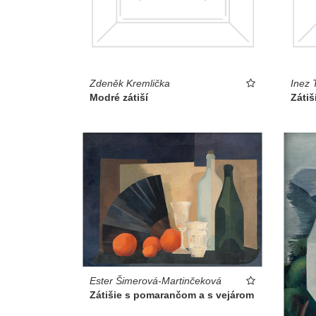
Zdeněk Kremlička
Inez 
Modré zátiší
Zátiš
Ester Šimerová-Martinčeková
Zátišie s pomarančom a s vejárom