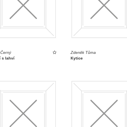
 Černý
Zdeněk Tůma
í s lahví
Kytice