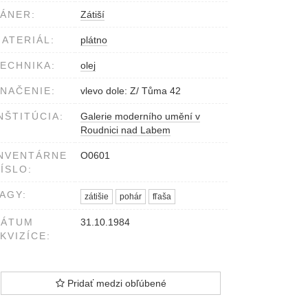
ÁNER:
Zátiší
ATERIÁL:
plátno
ECHNIKA:
olej
NAČENIE:
vlevo dole: Z/ Tůma 42
NŠTITÚCIA:
Galerie moderního umění v
Roudnici nad Labem
NVENTÁRNE
O0601
ÍSLO:
AGY:
zátišie
pohár
fľaša
DÁTUM
31.10.1984
KVIZÍCE:
Pridať medzi obľúbené