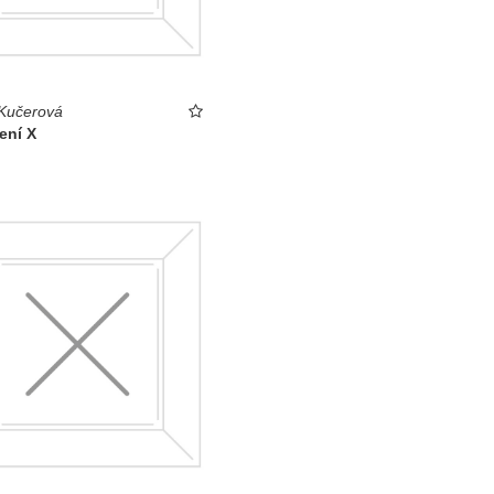
Kučerová
žení X