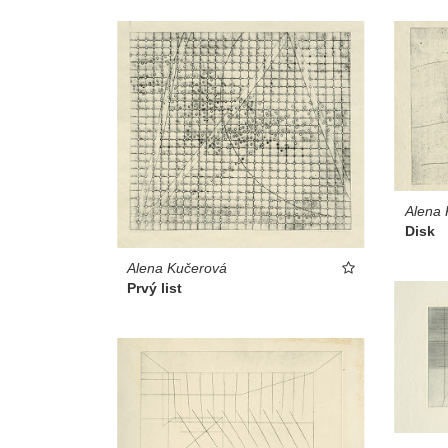
Alena 
Disk
Alena Kučerová
Prvý list