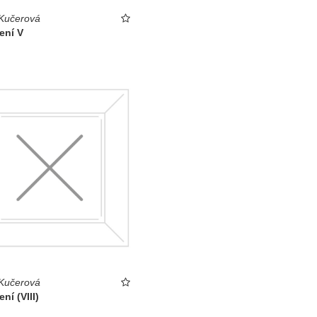
Kučerová
žení V
Kučerová
ení (VIII)