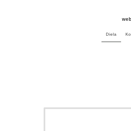
we
Diela
Ko