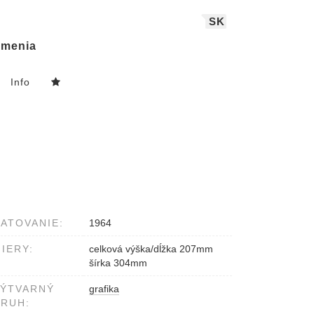
SK
menia
Info
ATOVANIE:
1964
IERY:
celková výška/dĺžka 207mm
šírka 304mm
VÝTVARNÝ
grafika
RUH: