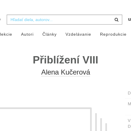
b
u
lekcie
Autori
Články
Vzdelávanie
Reprodukcie
Přiblížení VIII
Alena Kučerová
D
M
D