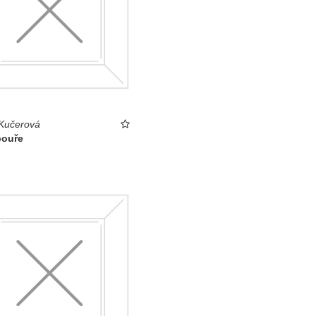
Kučerová
bouře