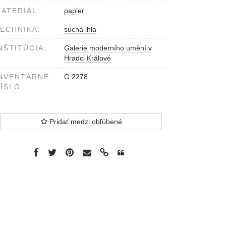
ATERIÁL:
papier
ECHNIKA:
suchá ihla
NŠTITÚCIA:
Galerie moderního umění v
Hradci Králové
NVENTÁRNE
G 2278
ÍSLO:
Pridať medzi obľúbené