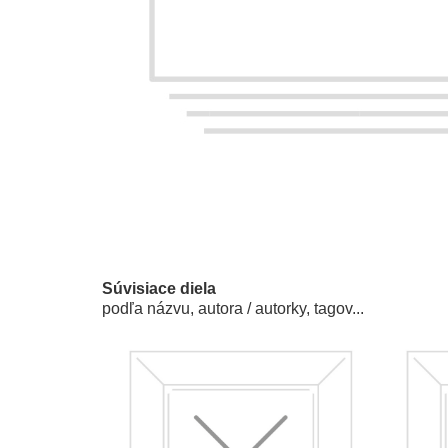
Súvisiace diela
podľa názvu, autora / autorky, tagov...