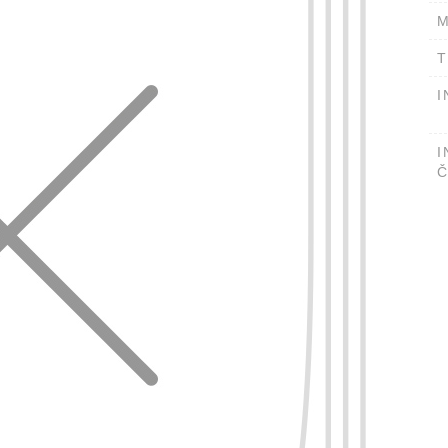
M
T
I
I
Č