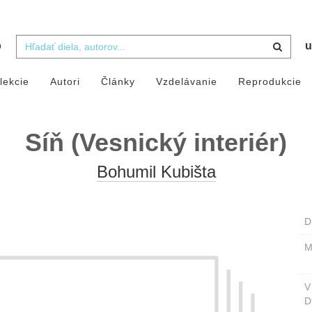
b
u
lekcie
Autori
Články
Vzdelávanie
Reprodukcie
Síň (Vesnický interiér)
Bohumil Kubišta
D
M
D