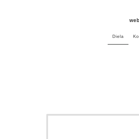
we
Diela
Ko