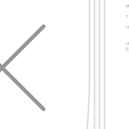
M
T
I
I
Č