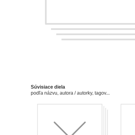
Súvisiace diela
podľa názvu, autora / autorky, tagov...