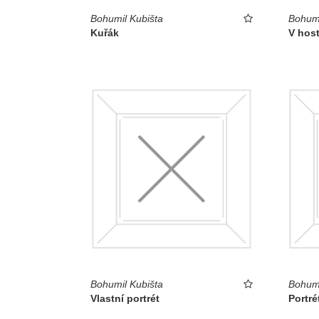
Bohumil Kubišta
Bohumi
Kuřák
V host
Bohumil Kubišta
Bohumi
Vlastní portrét
Portré