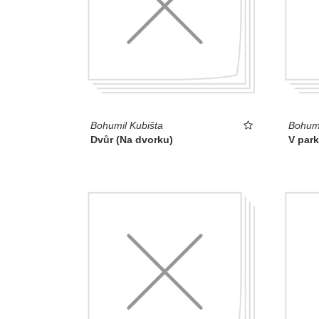
Bohumil Kubišta
Bohumi
Dvůr (Na dvorku)
V par