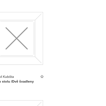
l Kubišta
 stolu /Dvě švadleny