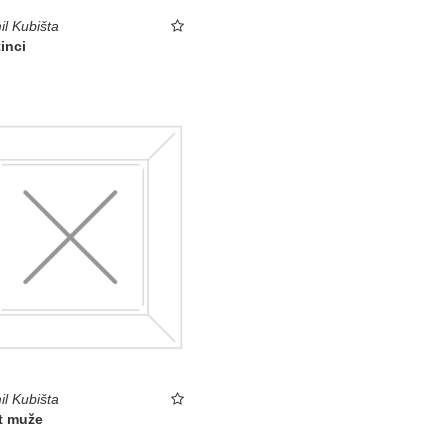
l Kubišta
inci
l Kubišta
t muže