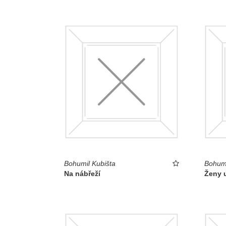
Bohumil Kubišta
Bohumi
Na nábřeží
Ženy u