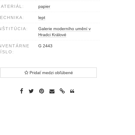
ATERIÁL:
papier
ECHNIKA:
lept
NŠTITÚCIA:
Galerie moderního umění v
Hradci Králové
NVENTÁRNE
G 2443
ÍSLO:
Pridať medzi obľúbené