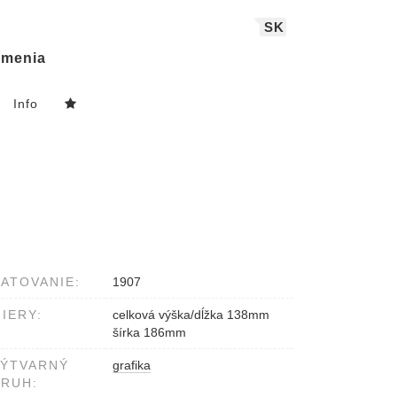
SK
menia
Info
ATOVANIE:
1907
IERY:
celková výška/dĺžka 138mm
šírka 186mm
VÝTVARNÝ
grafika
RUH: