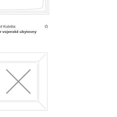
l Kubišta
ér vojenské ubytovny