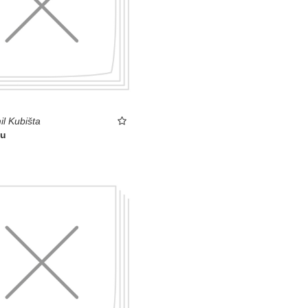
l Kubišta
ku