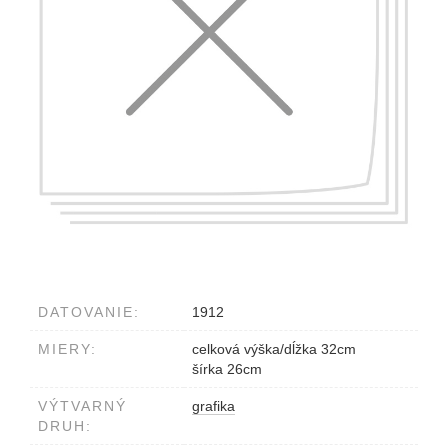
DATOVANIE:
1912
MIERY:
celková výška/dĺžka 32cm
šírka 26cm
VÝTVARNÝ
grafika
DRUH: