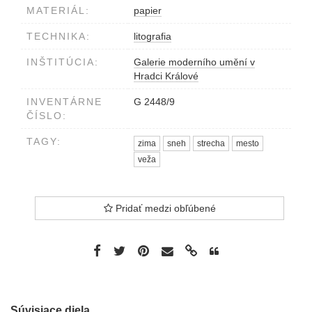
MATERIÁL:
papier
TECHNIKA:
litografia
INŠTITÚCIA:
Galerie moderního umění v
Hradci Králové
INVENTÁRNE
G 2448/9
ČÍSLO:
TAGY:
zima
sneh
strecha
mesto
veža
Pridať medzi obľúbené
Súvisiace diela