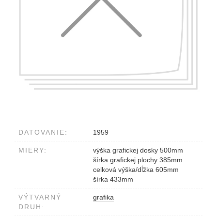
DATOVANIE:
1959
MIERY:
výška grafickej dosky 500mm
šírka grafickej plochy 385mm
celková výška/dĺžka 605mm
šírka 433mm
VÝTVARNÝ
grafika
DRUH: