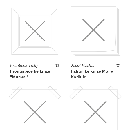
František Tichý
Josef Váchal
Frontispice ke knize
Patitul ke knize Mor v
"Mumraj"
Korčule