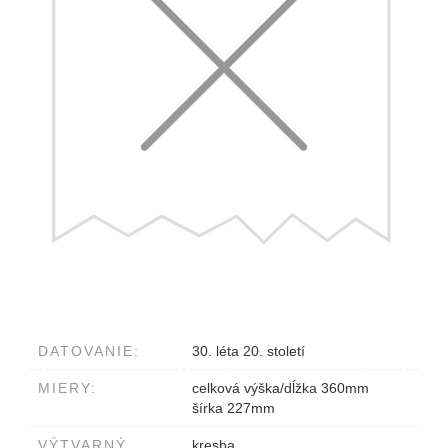
DATOVANIE:
30. léta 20. století
MIERY:
celková výška/dĺžka 360mm
šírka 227mm
VÝTVARNÝ
kresba