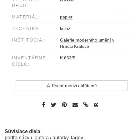
DRUH:
MATERIÁL:
papier
TECHNIKA:
koláž
INŠTITÚCIA:
Galerie moderního umění v
Hradci Králové
INVENTÁRNE
K 663/5
ČÍSLO:
Pridať medzi obľúbené
Súvisiace diela
podľa názvu, autora / autorky, tagov...