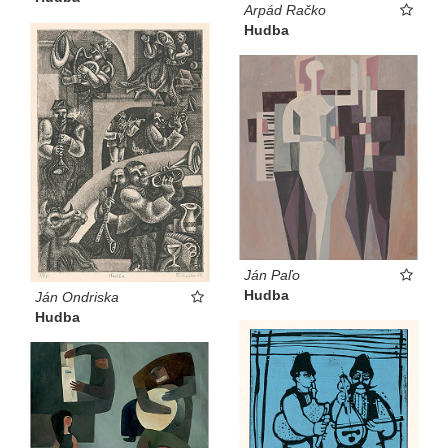
Arpád Račko
Hudba
Ján Paľo
Hudba
Ján Ondriska
Hudba