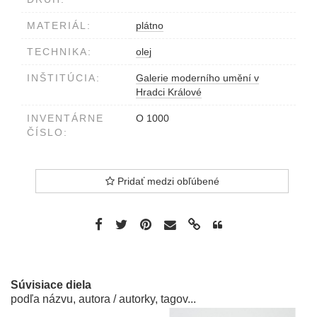
MATERIÁL:
plátno
TECHNIKA:
olej
INŠTITÚCIA:
Galerie moderního umění v
Hradci Králové
INVENTÁRNE
O 1000
ČÍSLO:
Pridať medzi obľúbené
Súvisiace diela
podľa názvu, autora / autorky, tagov...