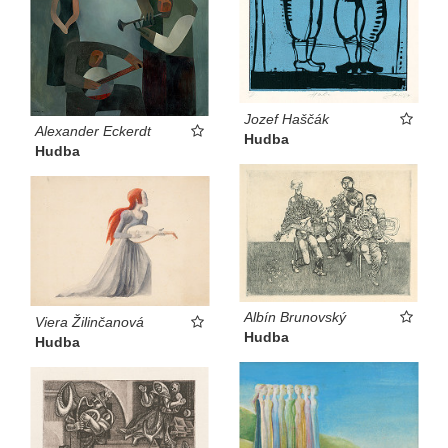
Jozef Haščák
Alexander Eckerdt
Hudba
Hudba
Albín Brunovský
Viera Žilinčanová
Hudba
Hudba