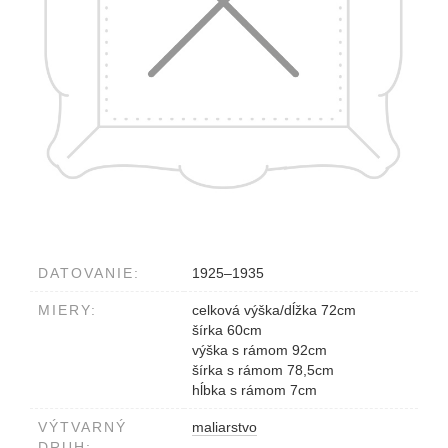
DATOVANIE:
1925–1935
MIERY:
celková výška/dĺžka 72cm
šírka 60cm
výška s rámom 92cm
šírka s rámom 78,5cm
hĺbka s rámom 7cm
VÝTVARNÝ
maliarstvo
DRUH: