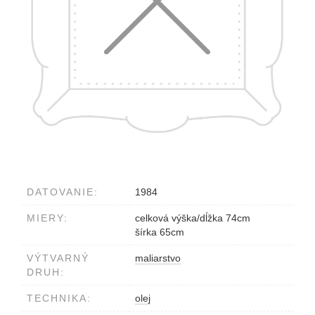
DATOVANIE:
1984
MIERY:
celková výška/dĺžka 74cm
šírka 65cm
VÝTVARNÝ
maliarstvo
DRUH:
TECHNIKA:
olej