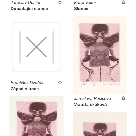
Jaroslav Dostál
Karel Valter
Dopadající slunce
Slunce
František Dvořák
Západ slunce
Jaroslava Pešicová
Vratuľa skákavá