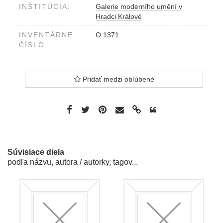
INŠTITÚCIA:
Galerie moderního umění v
Hradci Králové
INVENTÁRNE
O 1371
ČÍSLO:
Pridať medzi obľúbené
Súvisiace diela
podľa názvu, autora / autorky, tagov...