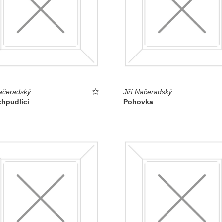
Načeradský
Jiří Načeradský
chpudlíci
Pohovka