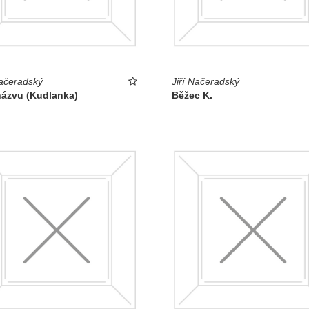
Načeradský
Jiří Načeradský
názvu (Kudlanka)
Běžec K.