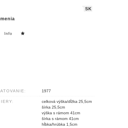
SK
menia
Info
ATOVANIE:
1977
IERY:
celková výška/dĺžka 25,5cm
šírka 25,5cm
výška s rámom 41cm
šírka s rámom 41cm
hĺbka/hrúbka 1,5cm