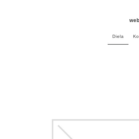
we
Diela
Ko