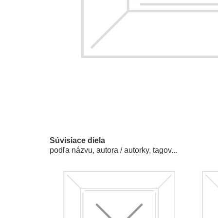
Súvisiace diela
podľa názvu, autora / autorky, tagov...