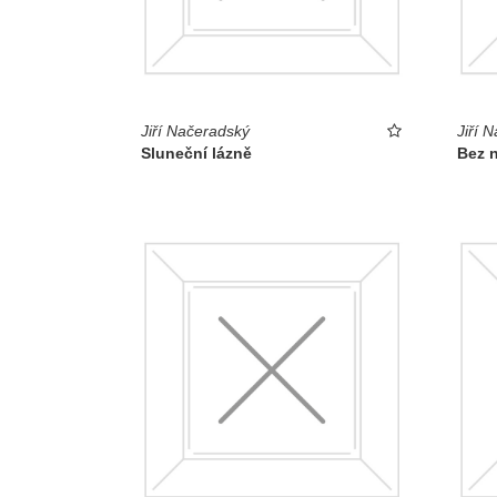
Jiří Načeradský
Jiří 
Sluneční lázně
Bez 