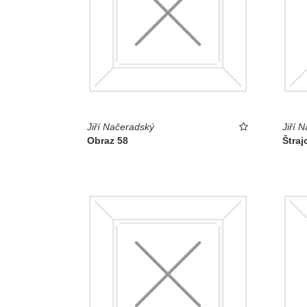
Jiří Načeradský
Jiří 
Obraz 58
Štraj