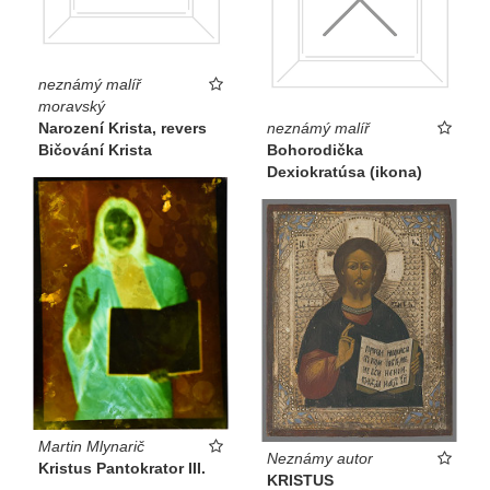
neznámý malíř
moravský
Narození Krista, revers
neznámý malíř
Bičování Krista
Bohorodička
Dexiokratúsa (ikona)
Martin Mlynarič
Neznámy autor
Kristus Pantokrator III.
KRISTUS