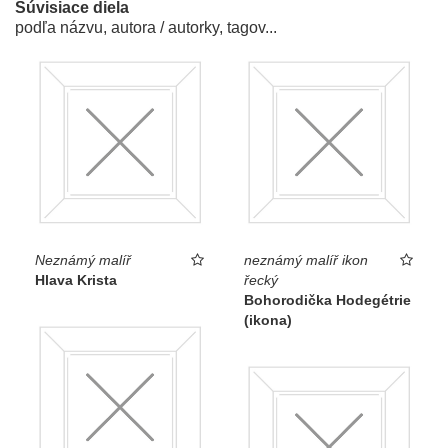
Súvisiace diela
podľa názvu, autora / autorky, tagov...
Neznámý malíř
neznámý malíř ikon
Hlava Krista
řecký
Bohorodička Hodegétrie
(ikona)