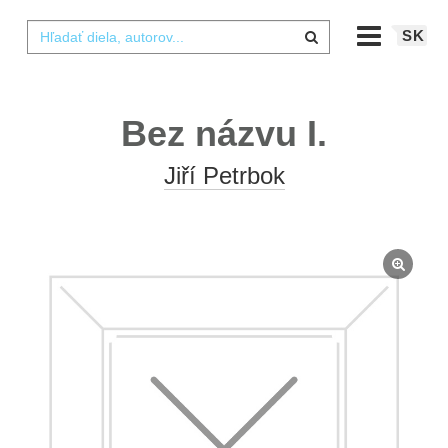
SK
Bez názvu I.
Jiří Petrbok