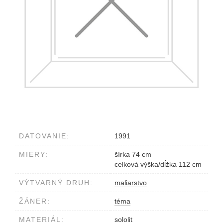
DATOVANIE:
1991
MIERY:
šírka 74 cm
celková výška/dĺžka 112 cm
VÝTVARNÝ DRUH:
maliarstvo
ŽÁNER:
téma
MATERIÁL:
sololit