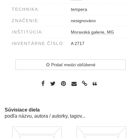
TECHNIKA:
tempera
ZNAČENIE:
nesignováno
INŠTITÚCIA:
Moravská galerie, MG
INVENTÁRNE ČÍSLO:
A 2717
Pridať medzi obľúbené
Súvisiace diela
podľa názvu, autora / autorky, tagov...