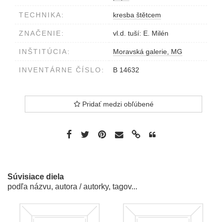
TECHNIKA:
kresba štětcem
ZNAČENIE:
vl.d. tuší: E. Milén
INŠTITÚCIA:
Moravská galerie, MG
INVENTÁRNE ČÍSLO:
B 14632
Pridať medzi obľúbené
Súvisiace diela
podľa názvu, autora / autorky, tagov...