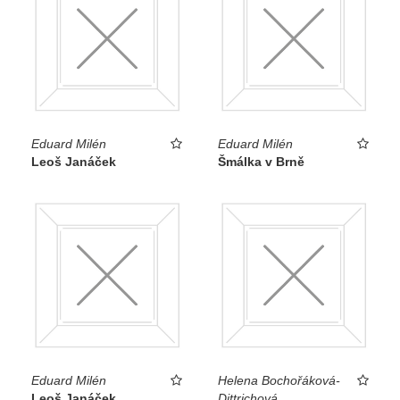
Eduard Milén
Eduard Milén
Leoš Janáček
Šmálka v Brně
Eduard Milén
Helena Bochořáková-
Leoš Janáček
Dittrichová