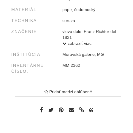
MATERIÁL:
papír, šedomodrý
TECHNIKA:
ceruza
ZNAČENIE:
vlevo dole: Franz Richter del.
1831
vlevo dole: Abendbeleuchtung.
zobraziť viac
dole uprostřed: Ruine Brinles.
INŠTITÚCIA:
Moravská galerie, MG
INVENTÁRNE
MM 2362
ČÍSLO:
Pridať medzi obľúbené