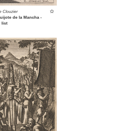
e Clouzier
ijote de la Mancha -
 list