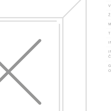
V
Ž
M
T
I
I
Č
O