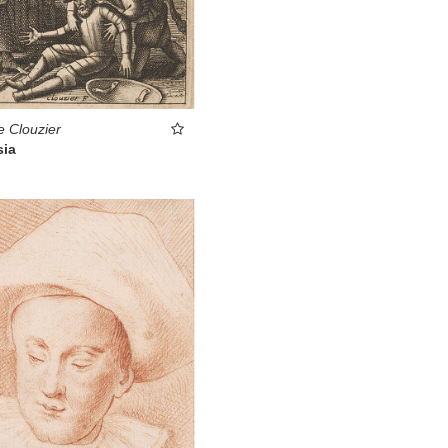
e Clouzier
sia