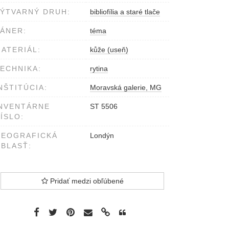
ÝTVARNÝ DRUH:
bibliofília a staré tlače
ÁNER:
téma
ATERIÁL:
kůže (useň)
ECHNIKA:
rytina
NŠTITÚCIA:
Moravská galerie, MG
NVENTÁRNE
ST 5506
ÍSLO:
GEOGRAFICKÁ
Londýn
BLASŤ:
Pridať medzi obľúbené