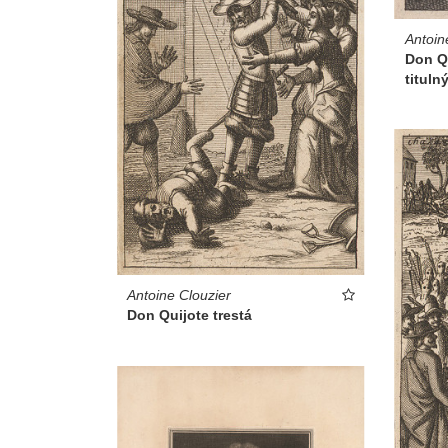
Antoin
Don Qu
titulný
Antoine Clouzier
Don Quijote trestá