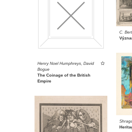
C. Ber
Význa
Henry Noel Humphreys, David
Bogue
The Coinage of the British
Empire
Shraga
Herita