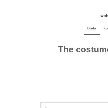
we
Diela
Ko
The costume 