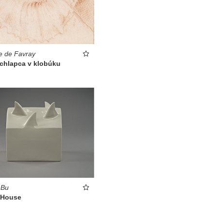
e de Favray
 chlapca v klobúku
 Bu
 House