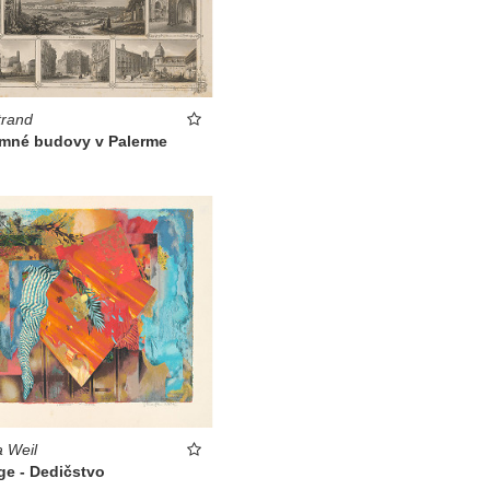
trand
mné budovy v Palerme
 Weil
ge - Dedičstvo