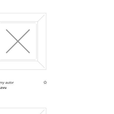
my autor
ázvu