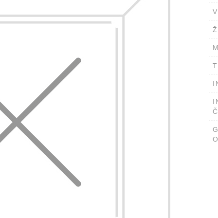
V
Ž
M
T
I
I
Č
O