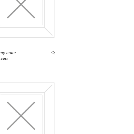
my autor
ázvu