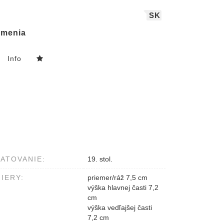
SK
menia
Info
ATOVANIE:
19. stol.
IERY:
priemer/ráž 7,5 cm
výška hlavnej časti 7,2
cm
výška vedľajšej časti
7,2 cm