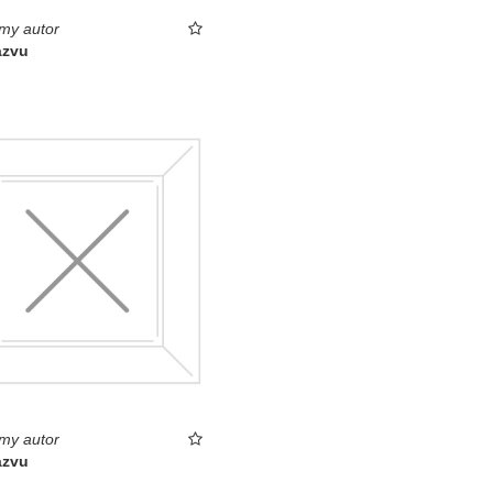
my autor
ázvu
my autor
ázvu