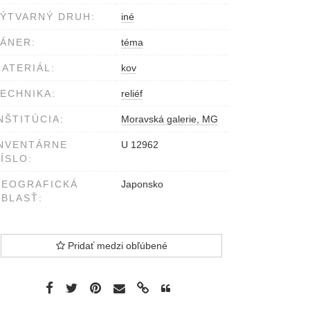
ÝTVARNÝ DRUH:
iné
ÁNER:
téma
ATERIÁL:
kov
ECHNIKA:
reliéf
NŠTITÚCIA:
Moravská galerie, MG
NVENTÁRNE
U 12962
ÍSLO:
GEOGRAFICKÁ
Japonsko
BLASŤ:
Pridať medzi obľúbené