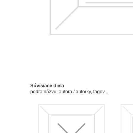
Súvisiace diela
podľa názvu, autora / autorky, tagov...