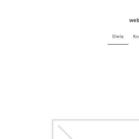
we
Diela
Ko