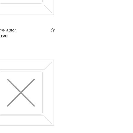
my autor
ázvu