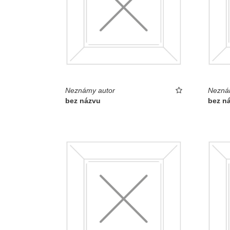
Neznámy autor
Nezná
bez názvu
bez n