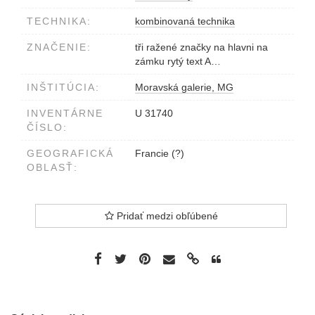
TECHNIKA:
kombinovaná technika
ZNAČENIE:
tři ražené značky na hlavni na
zámku rytý text A…
INŠTITÚCIA:
Moravská galerie, MG
INVENTÁRNE
U 31740
ČÍSLO:
GEOGRAFICKÁ
Francie (?)
OBLASŤ:
Pridať medzi obľúbené