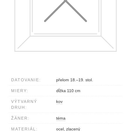
DATOVANIE:
přelom 18.–19. stol.
MIERY:
dĺžka 110 cm
VÝTVARNÝ
kov
DRUH:
ŽÁNER:
téma
MATERIÁL:
ocel, zlacený