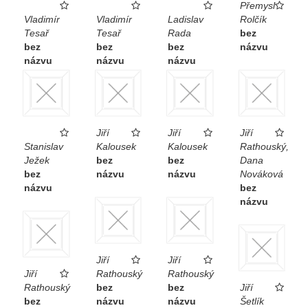
Přemysl
Vladimír
Vladimír
Ladislav
Rolčík
Tesař
Tesař
Rada
bez
bez
bez
bez
názvu
názvu
názvu
názvu
Jiří
Jiří
Jiří
Stanislav
Kalousek
Kalousek
Rathouský,
Ježek
bez
bez
Dana
bez
názvu
názvu
Nováková
názvu
bez
názvu
Jiří
Jiří
Jiří
Rathouský
Rathouský
Rathouský
bez
bez
Jiří
bez
názvu
názvu
Šetlík