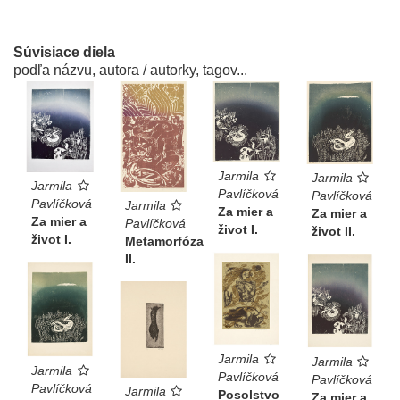
Súvisiace diela
podľa názvu, autora / autorky, tagov...
Jarmila
Jarmila
Jarmila
Pavlíčková
Pavlíčková
Pavlíčková
Jarmila
Za mier a
Za mier a
Za mier a
Pavlíčková
život I.
život II.
život I.
Metamorfóza
II.
Jarmila
Jarmila
Jarmila
Pavlíčková
Pavlíčková
Pavlíčková
Jarmila
Posolstvo
Za mier a