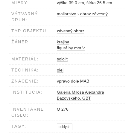
MIERY:
výška 39.0 cm, šírka 26.5 cm
VÝTVARNÝ
maliarstvo
›
obraz závesný
DRUH:
TYP OBJEKTU:
závesný obraz
ŽÁNER:
krajina
figurálny motív
MATERIÁL:
sololit
TECHNIKA:
olej
ZNAČENIE:
vpravo dole MAB
INŠTITÚCIA:
Galéria Miloša Alexandra
Bazovského, GBT
INVENTÁRNE
O 276
ČÍSLO:
TAGY:
oddych