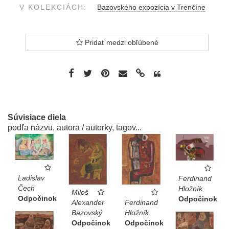
V KOLEKCIÁCH:
Bazovského expozícia v Trenčíne
Pridať medzi obľúbené
Súvisiace diela
podľa názvu, autora / autorky, tagov...
Ladislav
Ferdinand
Čech
Hložník
Miloš
Odpočinok
Odpočinok
Ferdinand
Alexander
Hložník
Bazovský
Odpočinok
Odpočinok