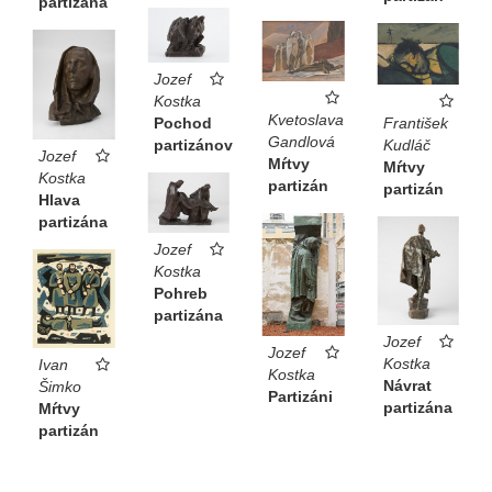
partizána
Jozef
Kostka
Kvetoslava
František
Pochod
Gandlová
Kudláč
partizánov
Jozef
Mŕtvy
Mŕtvy
Kostka
partizán
partizán
Hlava
partizána
Jozef
Kostka
Pohreb
partizána
Jozef
Jozef
Kostka
Ivan
Kostka
Návrat
Šimko
Partizáni
partizána
Mŕtvy
partizán