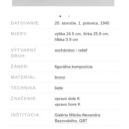
DATOVANIE:
20. storočie, 1. polovica, 1945
MIERY:
výška 16.5 cm, šírka 25.8 cm,
hĺbka 0.9 cm
VÝTVARNÝ
sochárstvo
›
reliéf
DRUH:
ŽÁNER:
figurálna kompozícia
MATERIÁL:
bronz
TECHNIKA:
liatie
ZNAČENIE:
vpravo dole K
vpravo hore K
INŠTITÚCIA:
Galéria Miloša Alexandra
Bazovského, GBT