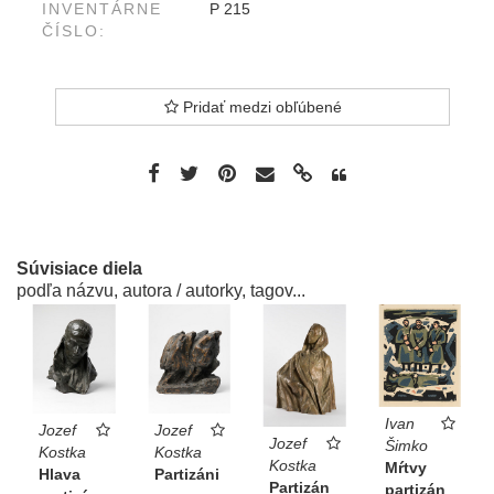
INVENTÁRNE
P 215
ČÍSLO:
Pridať medzi obľúbené
Súvisiace diela
podľa názvu, autora / autorky, tagov...
Ivan
Jozef
Jozef
Jozef
Šimko
Kostka
Kostka
Kostka
Mŕtvy
Hlava
Partizáni
Partizán
partizán