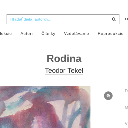
b
u
lekcie
Autori
Články
Vzdelávanie
Reprodukcie
Rodina
Teodor Tekel
D
M