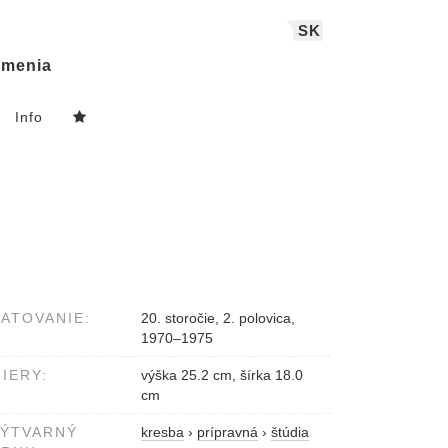
SK
menia
Info
ATOVANIE:
20. storočie, 2. polovica,
1970–1975
IERY:
výška 25.2 cm, šírka 18.0
cm
VÝTVARNÝ
kresba
›
prípravná
›
štúdia