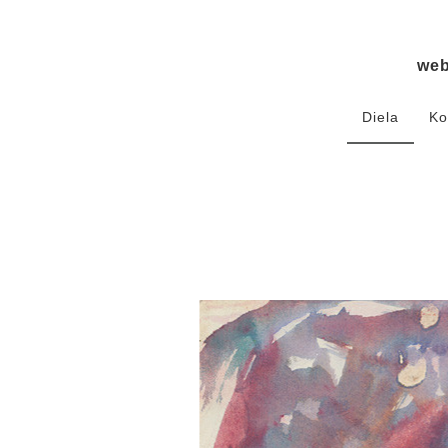
we
Diela
Ko