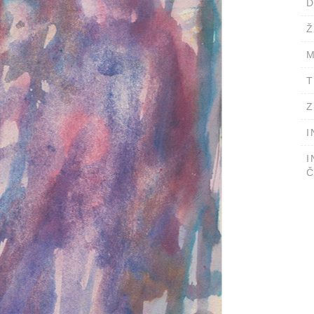
D
Ž
M
T
Z
I
I
Č