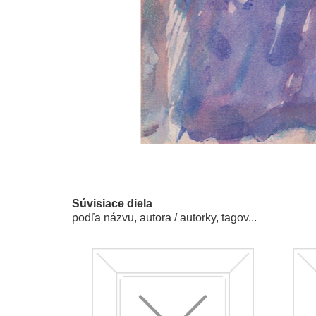
Súvisiace diela
podľa názvu, autora / autorky, tagov...