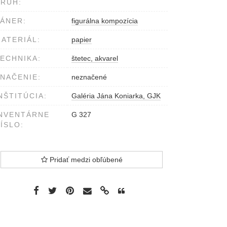
RUH:
ÁNER:
figurálna kompozícia
ATERIÁL:
papier
ECHNIKA:
štetec, akvarel
NAČENIE:
neznačené
NŠTITÚCIA:
Galéria Jána Koniarka, GJK
NVENTÁRNE
G 327
ÍSLO:
Pridať medzi obľúbené