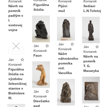
Koniarek
Koniarek
Koniarek
Figurálna
Návrh na
Pijúci
Sediaci
štúdia
pomník
muž
L.N.Tolstoj
padlým v
I.
svetovej
vojne
Ján
Ján
Ján
Koniarek
Koniarek
Koniarek
Náčrt
Faun
Návrh na
náhrobného
Ján
pomník
pomníka
Koniarek
T. G.
rod.
Figurálna
Masaryka
Vaculíka
štúdia na
výzdobu
železničnej
stanice v
Ján
Bratislave
Koniarek
III.
Dievčatko
pod