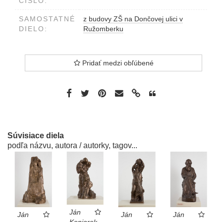
ČÍSLO:
SAMOSTATNÉ
z budovy ZŠ na Dončovej ulici v
DIELO:
Ružomberku
Pridať medzi obľúbené
Súvisiace diela
podľa názvu, autora / autorky, tagov...
Ján
Ján
Ján
Ján
Koniarek