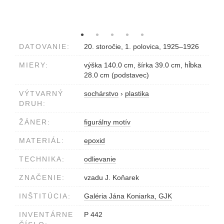
DATOVANIE:
20. storočie, 1. polovica, 1925–1926
MIERY:
výška 140.0 cm, šírka 39.0 cm, hĺbka
28.0 cm (podstavec)
VÝTVARNÝ
sochárstvo
›
plastika
DRUH:
ŽÁNER:
figurálny motív
MATERIÁL:
epoxid
TECHNIKA:
odlievanie
ZNAČENIE:
vzadu J. Koňarek
INŠTITÚCIA:
Galéria Jána Koniarka, GJK
INVENTÁRNE
P 442