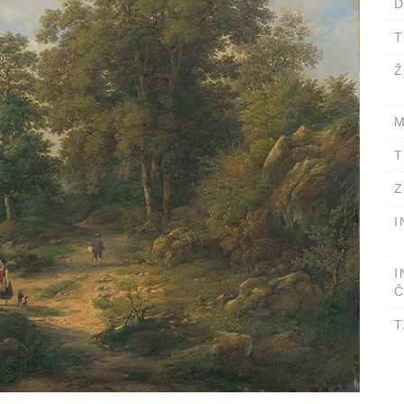
D
T
Ž
M
T
Z
I
I
Č
T