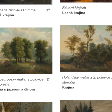
Eduard Majsch
Maria Nicolaus Hummel
Lesná krajina
 krajina
Holandský maliar z 2. polovice 
oeurópsky maliar z polovice
storočia
toročia
Krajina
na s jazerom a člnom