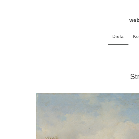
we
Diela
Ko
St