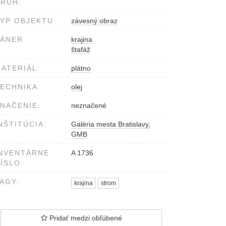
RUH:
YP OBJEKTU:
závesný obraz
ÁNER:
krajina
štafáž
ATERIÁL:
plátno
ECHNIKA:
olej
NAČENIE:
neznačené
NŠTITÚCIA:
Galéria mesta Bratislavy,
GMB
NVENTÁRNE
A 1736
ÍSLO:
AGY:
krajina
strom
Pridať medzi obľúbené