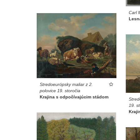
Carl 
Lesná
Stredoeurópsky maliar z 2.
polovice 19. storočia
Krajina s odpočívajúcim stádom
Stred
19. s
Kraji