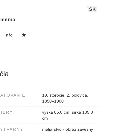
SK
menia
Info
čia
ATOVANIE:
19. storočie, 2. polovica,
1850–1900
IERY:
výška 85.0 cm, šírka 105.0
cm
VÝTVARNÝ
maliarstvo
›
obraz závesný