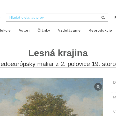
b
u
lekcie
Autori
Články
Vzdelávanie
Reprodukcie
Lesná krajina
redoeurópsky maliar z 2. polovice 19. storo
D
M