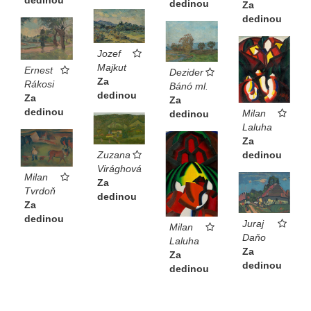
dedinou
dedinou
Za
dedinou
Jozef
Majkut
Ernest
Dezider
Za
Rákosi
Bánó ml.
dedinou
Za
Za
dedinou
Milan
dedinou
Laluha
Za
Zuzana
dedinou
Virághová
Milan
Za
Tvrdoň
dedinou
Za
dedinou
Juraj
Milan
Daňo
Laluha
Za
Za
dedinou
dedinou