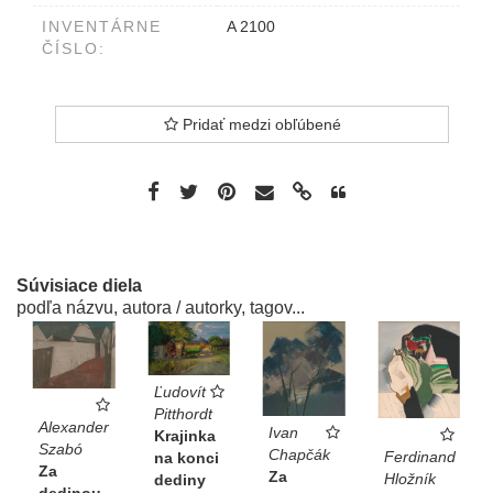
INVENTÁRNE
A 2100
ČÍSLO:
Pridať medzi obľúbené
Súvisiace diela
podľa názvu, autora / autorky, tagov...
Ľudovít
Pitthordt
Alexander
Ivan
Krajinka
Szabó
Chapčák
Ferdinand
na konci
Za
Za
Hložník
dediny